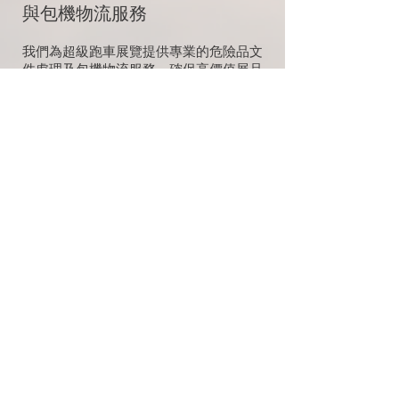
與包機物流服務
我們為超級跑車展覽提供專業的危險品文
件處理及包機物流服務，確保高價值展品
安全、高效地運抵目的地。無論是主管機
關認可的包裝、標籤及文件要求，還是客
戶指定的特殊包裝需求，我們都能一一滿
足。
合規處理：我們嚴格遵守國際及當地法
規，確保危險品文件處理符合主管機關要
求。
定制包裝：根據客戶需求，提供高標準的
定制包裝方案，保護高價值跑車免受損
壞。
包機服務：安排專屬包機物流服務，確保
展品快速、安全地運送至展覽場地。