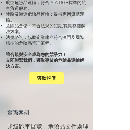
航空危險品運輸：符合IATA DGR標準的航
空貨運服務。
陸路及海運危險品運輸：提供專用貨櫃運
輸。
危險品倉儲：符合法規的短期/長期存儲解
決方案。
法規諮詢：協助企業建立符合澳門及國際
標準的危險品管理流程。
讓合規與安全成為您的競爭力！
立即聯繫我們，獲取專業的危險品運輸解
決方案。
獲取報價
實際案例
​超級跑車展覽：危險品文件處理