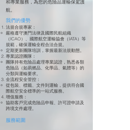
和專業服務，為您的危險品運輸保駕護
航。
我們的優勢
法規合規專家：
嚴格遵守澳門法律及國際民航組織
（ICAO）、國際航空運輸協會（IATA）等
規範，確保運輸全程合法合規。
定期更新團隊培訓，掌握最新法規動態。
專業認證團隊：
團隊持有危險品處理專業認證，熟悉各類
危險品（如易燃品、化學品、氣體等）的
分類與運輸要求。
全流程安全管控：
從包裝、標籤、文件到運輸，提供符合國
際航空安全標準的一站式服務。
增值服務：​
協助客戶完成危險品申報、許可證申請及
跨境文件處理。
服務範圍