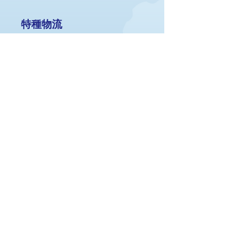
​特種物流
展覽物流
藝術品物流
大型項目物流
​危險品物流
點對點海、陸、空貨運
報關清關
​貨品增值服務
一般倉儲
超大及超重貨物倉儲
恆溫倉儲
© 2025 by Cosmos International Freight Limited.