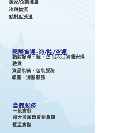
搬家/企業搬遷
冷鏈物流
​點對點派送
國際貨運-海/陸/空運
點對點海、陸、空 出入口貨運安排
驗貨
貨品裝箱、包裝服務
報關、清關服務
倉儲服務
一般倉儲
超大及超重貨物倉儲
恆溫倉儲